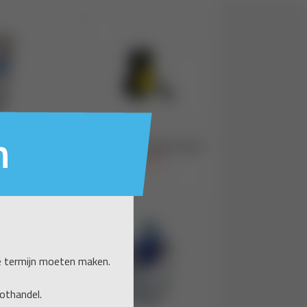
n
e termijn moeten maken.
othandel.