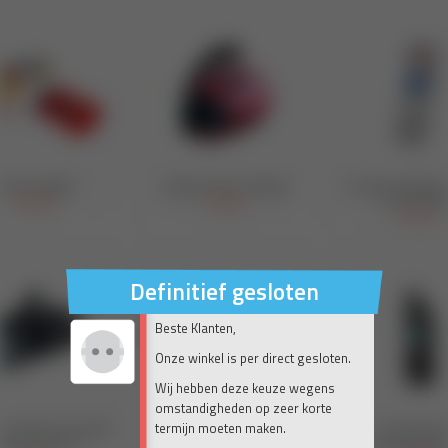
Definitief gesloten
Beste Klanten,
Onze winkel is per direct gesloten.
Wij hebben deze keuze wegens
omstandigheden op zeer korte
termijn moeten maken.